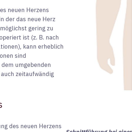
 des neuen Herzens
 in der das neue Herz
 möglichst gering zu
periert ist (z. B. nach
tionen), kann erheblich
ionen sind
nd dem umgebenden
e auch zeitaufwändig
s
ung des neuen Herzens
Schnittführung bei eine