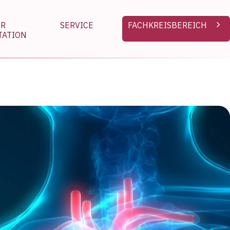
chevron_right
FACHKREISBEREICH
DER
SERVICE
TATION