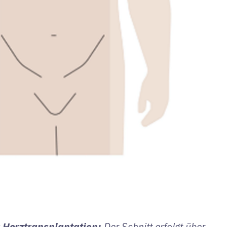
r Herztransplantation:
Der Schnitt erfolgt über